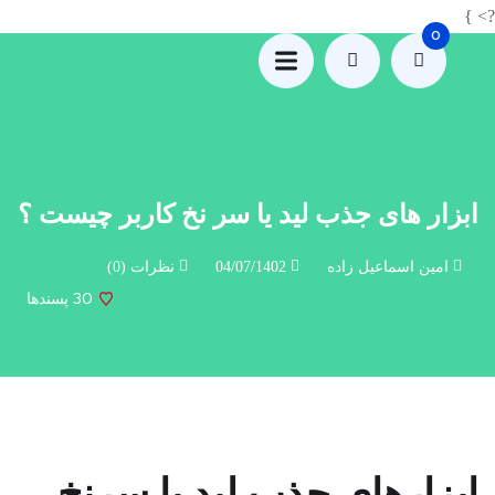
?> }
0
ابزار های جذب لید یا سر نخ کاربر چیست ؟
امین اسماعیل زاده
04/07/1402
نظرات (0)
30
پسندها
ابزارهای جذب لید یا سرنخ