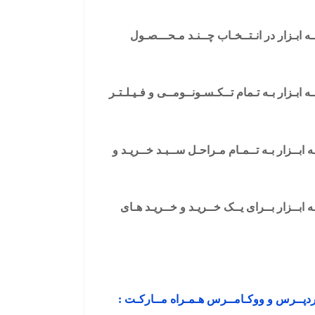
 ابـزار در انـتــخـاب چــنـد مـحـــصـول
ابـزار بـه تـمام تــکـسـونــومــی و فـیـلـتـر
ابــزار بـه تــمـام مـراحـل ســبـد خــریـد و
 ابــزار بــرای یــک خــریـد و خــریـد هـای
گ وردپــرس و ووکـامــرس هـمـراه مــارکـت :