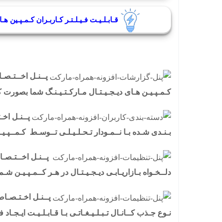
قـابـلـیـت فـیـلـتـر کـاربـران کـمـپـین ه
پــنـل اخــتـصـ
کـمـپـیـن هـای دیـجـیـتـال مـارکـتـیـنـگ شما بصورت 
پــنـل اخ
بـنـدی شـده بـا نــمـودار تـحـلـیـلـی تــوسـط کـمــپـیـ
پــنـل اخــتـصـ
دلــخـواه بـازاریـابـی دیـجـیـتـال در هـر کــمـپـیـن شـم
پــنـل اخـتـصـاصـ
نـوع جـذب کــانـال تـبـلـیـغـاتـی بـا قـابـلـیـت ایـجـاد