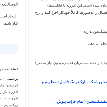
اتـومـاتـیک ک
ه شده است. این افزونه با قابلیت‌های
جیتال را به‌صورت کاملاً خودکار اجرا کنید
و نرخ
ایـجاد امـنـ
کـار شـما
فیکیشن ندارید!
جام می‌دهد.
د و حفظ مشتریان قدیمی، بدون نیاز به صرف
دسته:
محصول
برچسب:
اتصا
نـد پـیـامـک مـارکـتـیـنگ قـابـل تـنـظـیـم و
اتومیشن مار
افزونه بازاری
افزونه دیجیت
فـیـکـیـشـن ( تمام فرایند پـوش
,
ووکامرس
ا