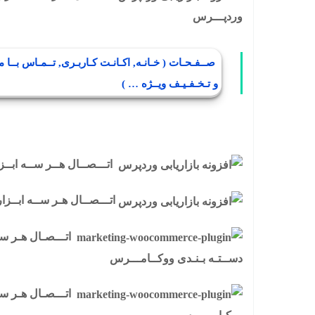
وردپـــرس
صــفـحـات ( خـانـه, اکـانـت کـاربـری, تــمـاس بــا مــا ی
و تـخـفـیـف ویــژه … )
اتـــصــال هــر ســه ابــزار در تــم
اتـــصــال هـر ســه ابــزا
اتـــصـال هـر ســه
دســتـه بـنـدی ووکــامـــرس
اتـــصـال هـر ســ