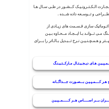
تــجـارت الـکـتـرونـیـک کــشـور در طـی سـال هـا
 طــراحی و تــوسـعه داده شــده .
بـا اتـوماتیک سازی قـسـمت های زیـادی از
گ مـی تــوانـد بـا ایــجـاد مــحـاوه بـیـن
ـتر و هـمـچـنـیـن نـرخ تــبـدیل بـالـاتر را بــرای
 کــمـپـیـن هـای دیـجـیـتـال مـارکــتـیـنـگ
ـج هـر کــــمـپـیـن بـــصـورت جـــداگــانه
ـــران بـــر اســـــاس هــر کــــــمــپـیـن