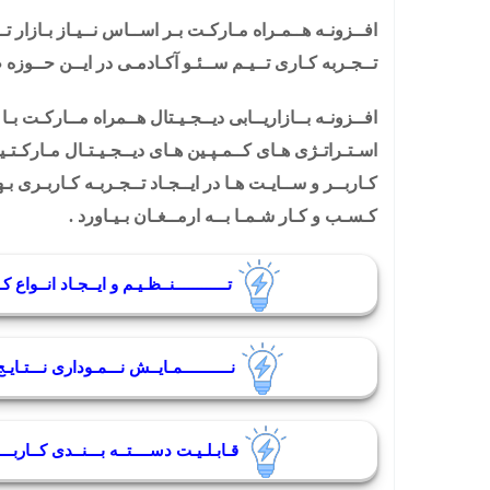
افــزونـه هــمـراه مـارکـت بـر اســاس نــیـاز بـازار 
تــجـربه کـاری تــیـم ســئـو آکـادمـی در ایــن حــوزه
افــزونـه بــازاریــابی دیــجـیـتال هــمراه مــارکـت 
اسـتـراتـژی هـای کــمـپـین هـای دیــجـیـتـال مـارکـتـیـن
کـاربــر و ســایـت هـا در ایــجـاد تــجـربـه کـاربـری بـهـ
کـسـب و کـار شـمـا بــه ارمــغـان بـیـاورد .
تــــــــــــنــظـیـم و ایــجـاد انــواع
نـــــــــــمـایــش نـــمـوداری نـــتـای
قـابـلـیـت دســــتــه بـــنــدی کــاربـــ