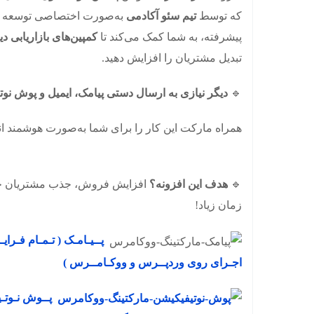
که توسط
تیم سئو آکادمی
به‌صورت اختصاصی توسعه داد
پیشرفته، به شما کمک می‌کند تا
کمپین‌های بازاریابی دی
تبدیل مشتریان را افزایش دهید.
🔹
دیگر نیازی به ارسال دستی پیامک، ایمیل و پوش نوتی
همراه مارکت این کار را برای شما به‌صورت هوشمند ان
🔹
هدف این افزونه؟
افزایش فروش، جذب مشتریان جدی
زمان زیاد!
پــیـامـک ( تـمـام فـرایـ
اجـرای روی وردپــرس و ووکـامــرس )
پــوش نـوتـیـ