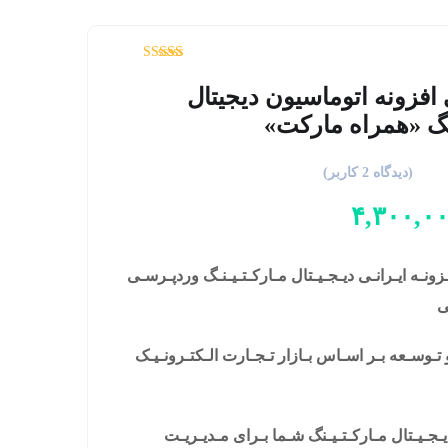
امتیاز
5.00
افزونه اتوماسیون دیجیتال
از 5
نگ «همراه مارکت»
(دیدگاه
2
کاربر)
۴,۳۰۰,۰
ـزونـه ایـرانـی دیـجـیـتال مـارکـتـیـنـگ وردپـرسـی
ی
ـوسـعه بـر اسـاس بـازار تـجـارت الـکتـرونـیـک
ـجـیـتال مـارکـتـیـنگ شـما بـرای مـدیـریـت