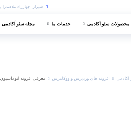
شیراز -چهارراه ملاصدرا-ر
محصولات سئو آکادمی
خدمات ما
مجله سئو آکادمی
آکادمی
افزونه های وردپرس و ووکامرس
معرفی افزونه اتوماسیون 