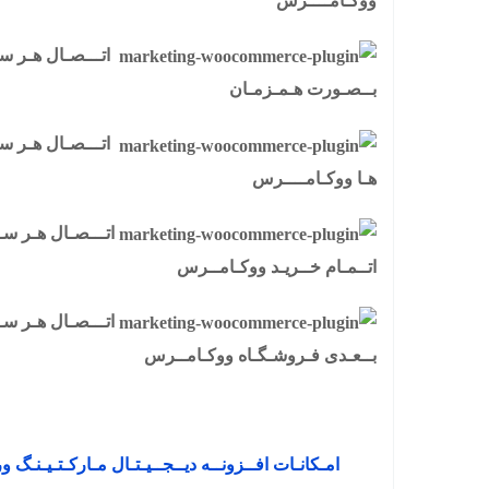
ووکـامــــرس
اتـــصـال هـر سـه
بــصـورت هـمـزمـان
اتـــصـال هـر سـه 
هـا ووکـامــــرس
اتـــصـال هـر سـه 
اتــمـام خــریـد ووکـامــرس
اتـــصـال هـر سـه
بــعـدی فـروشـگـاه ووکـامــرس
امـکانـات افــزونــه دیــجــیـتـال مـارکـتـیـنـ