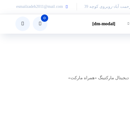
حمت آباد-روبروی کوچه 39
esmailzadeh2011@mail.com
0
[dm-modal]
دیجیتال مارکتینگ «همراه مارکت»