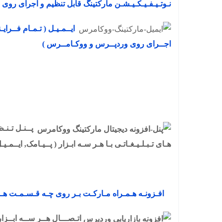
نـوتـیـفـیـکـیـشـن مارکتینگ قابل تنظیم و اجرای رو
ایــمـیـل ( تـمـام فــرایـ
اجــرای روی وردپــرس و ووکـامــرس )
پــنـل تـنـ
هـای تـبـلـیـغـاتـی بـا هـر سـه ابـزار ( پــیـامک, ایــمـی
افـزونـه هـمـراه مـارکـت بـر روی چـه قـسـمـت هـای