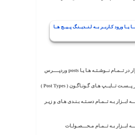
ــا ورود کـاربــر بــه لـنــدیــنـگ پــیــج هــا
ـام نــوشـتـه هـا یـا posts وردپــــرس
ر پــسـت تــایــپ هـای گـونـاگـون
( Post Types )
 ابــزار بـه تــمـام دسـتـه بـنـدی هـای و زیـر
ه ابــزار بـه تــمـام مـحـــصـولـات