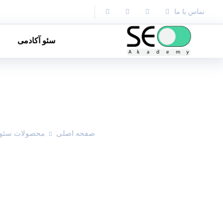
?> }
تماس با ما
سئو آکادمی
صفحه اصلی
محصولات سئو 