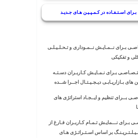
ـا بـرای اسـتـفـاده در کـمـپـیـن هـای جـدیـد
اصـی بـرای نــمـایـش نــمـوداری و تـحـلـیـلـی
کلی و تفکیکی
ـتـصـاصـی بـرای نـمـایـش کـاربـران دسـتـه
ن
های بـازاریـابـی دیـجـیـتـال اجــرا شــده
اصـی بــرای تنظیم و ایــجـاد استراتژی های
ا
ی بـرای نـــمایـش تـمـام کـاربـران فـارغ از
 فـیـلـتـریـنـگ بر اساس اسـتـراتـژی هـای