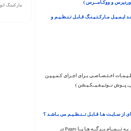
ی وردپرس و ووکـامــرس )
مارکتینگ ات
نـد ایـمـیـل مـارکـتـیـنـگ قـابـل تـنـظـیـم و
ظـیـمـات اخـتـصـاصـی بـرای اجـرای کـمـپـیـن
ـل, پــوش نــوتـیـفـیــکـیـشن )
 از سـایـت هـا قـابـل تــنـظـیـم می بـاشـد ؟
اتـصـــال هــر ســه ابــزار بـه تـــمــام بــرگــه هـا یــا Pages در