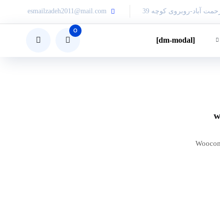
حمت آباد-روبروی کوچه 39
esmailzadeh2011@mail.com
0
[dm-modal]