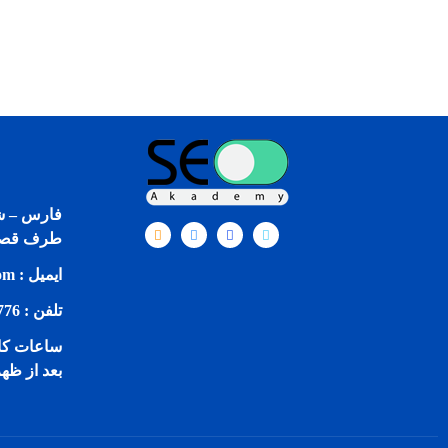
فارس – شی
طرف قصر
ایمیل : info@seoakademy.com
تلفن : 09174232776
بعد از ظه