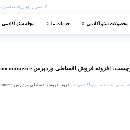
شیراز -چهارراه ملاصدرا-ر
محصولات سئو آکادمی
خدمات ما
مجله سئو آکادمی
رچسب:
افزونه فروش اقساطی وردپرس woocommerce
 اصلی
مجله سئو آکادمی
افزونه فروش اقساطی وردپرس Woocommerce