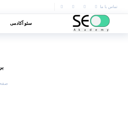
?> }
تماس با ما
سئو آکادمی
ب
صفحه