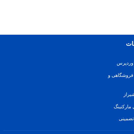
ات
 وردپرس
فروشگاهی و
یراز
 مارکتینگ
 تضمینی