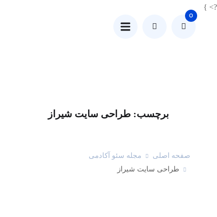
?> }
0
برچسب:
طراحی سایت شیراز
صفحه اصلی
مجله سئو آکادمی
طراحی سایت شیراز