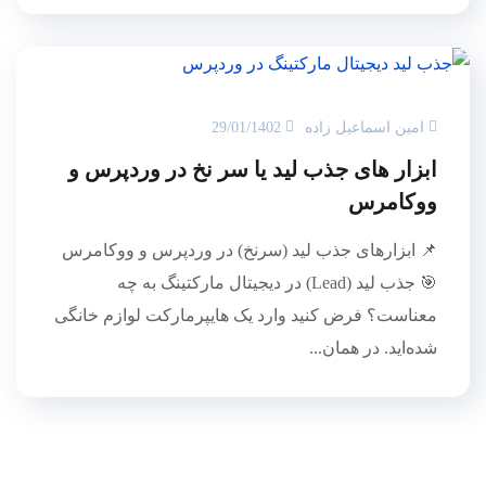
امین اسماعیل زاده
29/01/1402
ابزار های جذب لید یا سر نخ در وردپرس و
ووکامرس
📌 ابزارهای جذب لید (سرنخ) در وردپرس و ووکامرس
🎯 جذب لید (Lead) در دیجیتال مارکتینگ به چه
معناست؟ فرض کنید وارد یک هایپرمارکت لوازم خانگی
شده‌اید. در همان...